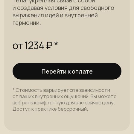
Работа с телом
Курсы
Нейромедитации
Об авторе
Блог
Контакты
Юридические документы
Лицензия º №Л035-01298-77/02688159 от 17.07.2025
ИП Барабанова Галина Александровна
ОГРНИП 318774600064376
ИНН 773765021821