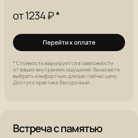
и мире. Эта практика направлена
на возобновление контакта
с собственными силами,
поддерживает баланс и помогает
вернуть ощущение целостности
и внутреннего покоя.
от 1234 ₽ *
Перейти к оплате
* Cтоимость варьируется в зависимости
от ваших внутренних ощущений. Вы можете
выбрать комфортную для вас сейчас цену.
Доступ к практике бессрочный.
Я — Творец