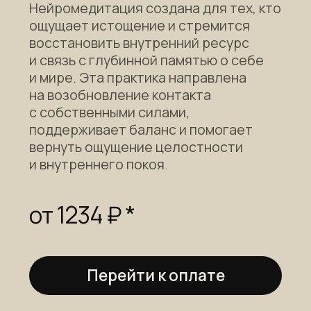
Нейромедитация направлена
на разблокировку творческого
потенциала и восстановление
ресурса, необходимого для жизни
в состоянии творения и потока. Эта
практика помогает поддерживать
новое состояние через сонастройку
тела, укрепляя связь с собой
и создавая условия для свободного
выражения идей и внутренней
гармонии.
от 1234 ₽ *
Перейти к оплате
* Cтоимость варьируется в зависимости
от ваших внутренних ощущений. Вы можете
выбрать комфортную для вас сейчас цену.
Доступ к практике бессрочный.