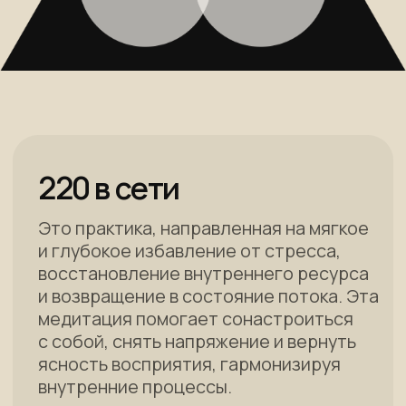
с собой, снять напряжение и вернуть
ясность восприятия, гармонизируя
внутренние процессы.
от 1234 ₽ *
Перейти к оплате
* Cтоимость варьируется в зависимости
от ваших внутренних ощущений. Вы можете
выбрать комфортную для вас сейчас цену.
Доступ к практике бессрочный.
Встреча с памятью
Нейромедитация создана для тех, кто
ощущает истощение и стремится
восстановить внутренний ресурс
и связь с глубинной памятью о себе