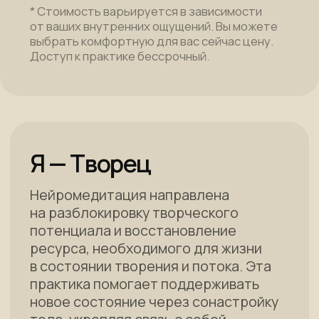
Вы можете купить нейромедитацию
в подарок, указав при оплате данные
получателя.
TELEGRAM
INSTAGRAM*
YOUTUBE
VK
*признан экстремистским
и запрещён на территории РФ
Главная
Каталог программ