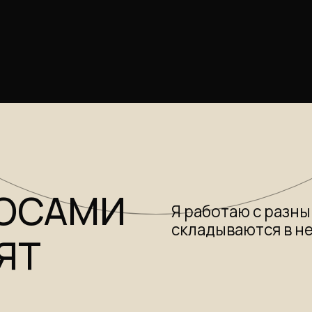
САМИ
Я работаю с разными точками
складываются в несколько 
Т
04
Деньги
— нестабильный д
аботе
сложности с ростом и уд
05
Отношения
— повторяющи
тресс,
с близостью, потеря себя
что живешь
06
Дети
— «сложный» характ
 состояние,
трудности в обучении, по
виться.
контакта.