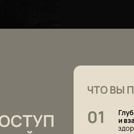
01
СТУП
и взаимосвяз
здоровья и пси
ЛЯЙ
и в результате
02
Инструменты 
которые помог
СТИ»
и зоны риска.
03
Практика для
и синхрониза
и психики.
юбое время.