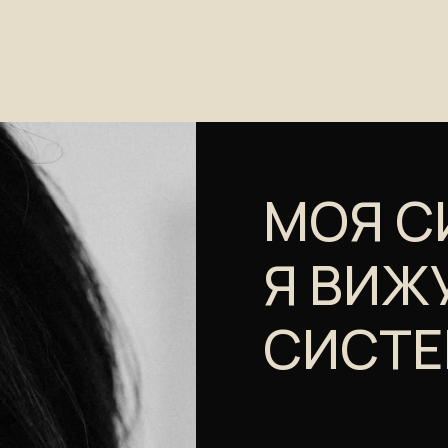
Я ВИЖУ ЧЕ
СИСТЕМУ
Я знаю, как восстановить 
психические процессы и 
синхронизацию и стаби
Я работаю через контакт с
максимально полно решит
инструменты для дальне
работы.
Узнать подробнее