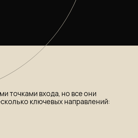
 входа, но все они
ключевых направлений:
оход, ощущение «потолка»,
ержанием денег.
еся сценарии, сложности
 в контакте с другими людьми.
ер, возрастные кризисы,
ведении и выстраивании