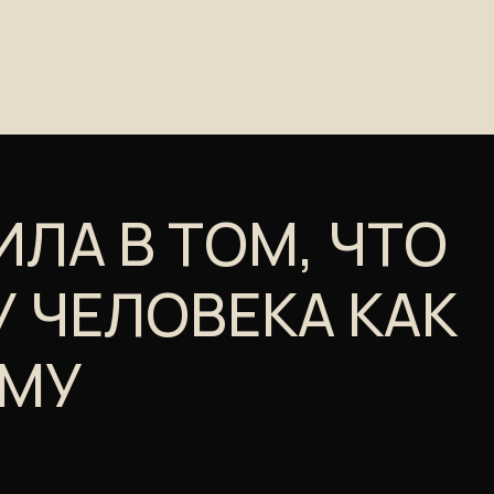
ЛОВЕКА КАК
тело, направить
вернуть энергию через
лизацию
системы.
 телом, что позволяет
ь запрос и дать
йшей самостоятельной