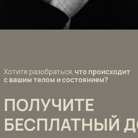
БЕСПЛАТНЫЙ ДО
К КУРСУ «УПРАВ
ЗДОРОВЬЕМ. КОД
ТВОЕЙ РЕАЛЬНО
Забрать курс
Проходите курс в удобном для вас ритме в л
Бесплатный доступ дается на 3 дня.