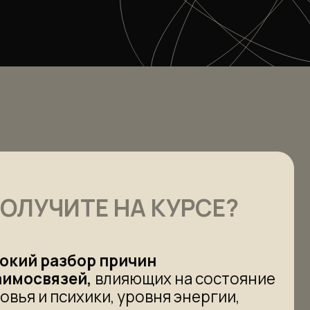
ей,
влияющих на состояние
хики, уровня энергии,
 — качество жизни.
для самодиагностики,
ут выявить слабые места
 восстановления
ции
тела, разума