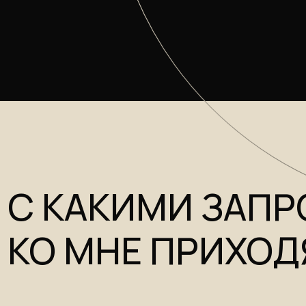
С КАКИМИ ЗАПРО
КО МНЕ ПРИХОДЯ
01
Тело
— усталость, напряжение, боли, сбои в р
организма и потеря контакта с собой.
02
Эмоциональное состояние
— тревожность, с
выгорание, внутренний перегруз, ощущение, 
не свою жизнь.
03
Энергия
— отсутствие ресурса, нестабильное
внутренняя пустота, невозможность восстано